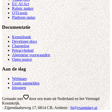
EU AI Act
Rubric maker
QTI-tools
Platform status
Documentatie
Kennisbank
Developer-docs
Changelog
Privacybeleid
Algemene voorwaarden
Open source
Aan de slag
Webinars
Gratis aanmelden
Inloggen
Gemaakt met
door een team uit Nederland en het Verenigd
Koninkrijk
.
·
Zijpendaalseweg 17, 6814 CB, Arnhem ·
hi@examplary.ai