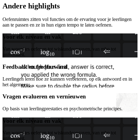
Andere highlights
Oefenruimtes zitten vol functies om de ervaring voor je leerlingen
aan te passen en ze in hun eigen tempo te laten oefenen.
Voor elk niveau en vak
Van woordjes oefenen tot wiskundeopgaven, van mbo tot
universiteit.
Feedback en feedforward
Leerlingen leren hoe ze kunnen verbeteren, op elk antwoord en in
het algemeen.
Vragen evalueren en vernieuwen
Op basis van leerlingprestaties en psychometrische principes.
Voor elk niveau en vak
Van woordjes oefenen tot wiskundeopgaven, van mbo tot
universiteit.