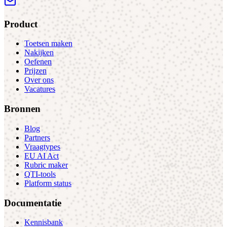
Product
Toetsen maken
Nakijken
Oefenen
Prijzen
Over ons
Vacatures
Bronnen
Blog
Partners
Vraagtypes
EU AI Act
Rubric maker
QTI-tools
Platform status
Documentatie
Kennisbank