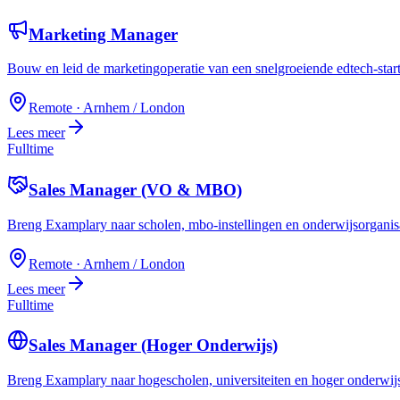
Marketing Manager
Bouw en leid de marketingoperatie van een snelgroeiende edtech-star
Remote · Arnhem / London
Lees meer
Fulltime
Sales Manager (VO & MBO)
Breng Examplary naar scholen, mbo-instellingen en onderwijsorganis
Remote · Arnhem / London
Lees meer
Fulltime
Sales Manager (Hoger Onderwijs)
Breng Examplary naar hogescholen, universiteiten en hoger onderwijs