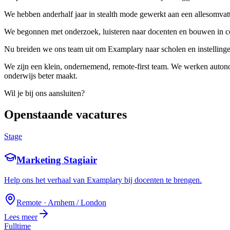
We hebben anderhalf jaar in stealth mode gewerkt aan een allesomvatte
We begonnen met onderzoek, luisteren naar docenten en bouwen in co-
Nu breiden we ons team uit om Examplary naar scholen en instellinge
We zijn een klein, ondernemend, remote-first team. We werken autono
onderwijs beter maakt.
Wil je
bij ons aansluiten
?
Openstaande vacatures
Stage
Marketing Stagiair
Help ons het verhaal van Examplary bij docenten te brengen.
Remote · Arnhem / London
Lees meer
Fulltime