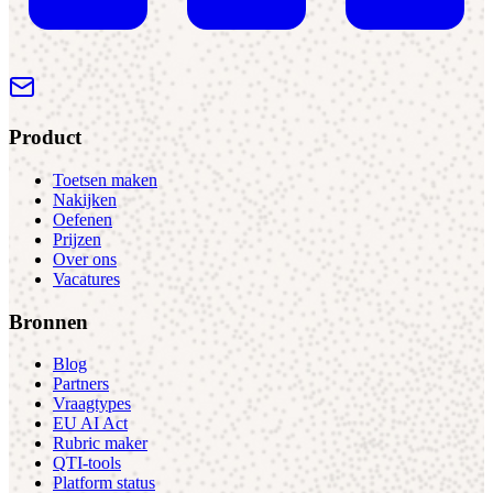
Product
Toetsen maken
Nakijken
Oefenen
Prijzen
Over ons
Vacatures
Bronnen
Blog
Partners
Vraagtypes
EU AI Act
Rubric maker
QTI-tools
Platform status