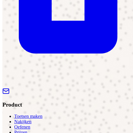
Product
Toetsen maken
Nakijken
Oefenen
Prijzen