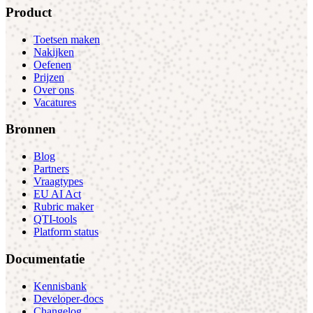
Product
Toetsen maken
Nakijken
Oefenen
Prijzen
Over ons
Vacatures
Bronnen
Blog
Partners
Vraagtypes
EU AI Act
Rubric maker
QTI-tools
Platform status
Documentatie
Kennisbank
Developer-docs
Changelog