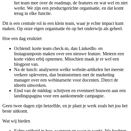
het team mee over de roadmap, de features en wat wel en niet
werkt. We zijn een productgerichte organisatie, en dat komt
terug in elke functie.
Dit is een centrale rol in een klein team, waar je echte impact kunt
maken. Op onze eigen organisatie én op het onderwijs als geheel.
Hoe een
dag
eruitziet
Ochtend: korte team check-in, dan LinkedIn- en
Instagramposts maken over een nieuwe feature. Meteen een
korte video erbij opnemen. Misschien maak je er wel een
blogpost van.
Na de lunch: analyseren welke website-artikelen het meeste
verkeer opleveren, dan brainstormen met de marketing
manager over een webinarserie voor docenten. Direct de
ideeën uitwerken.
Eind van de middag: schrijven en eventueel bouwen aan een
landingspagina voor een aankomende campagne.
Geen twee dagen zijn hetzelfde, en je plant je werk zoals het jou het
beste uitkomt.
Wat wij
bieden
Echte vrijheid in hoe, wanneer en waar je werkt. We hechten